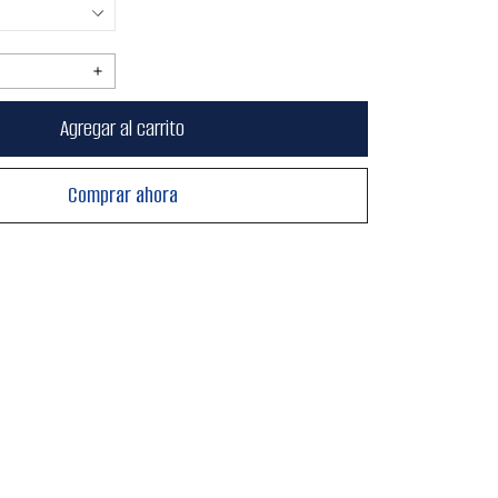
Aumentar
cantidad
Agregar al carrito
para
Thinner
Extra
Comprar ahora