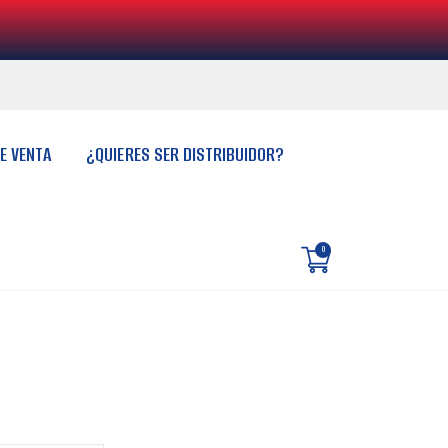
E VENTA
¿QUIERES SER DISTRIBUIDOR?
0
Translation
missing:
es.sections.cart.cart_count